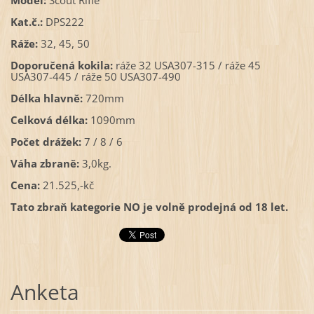
Kat.č.:
DPS222
Ráže:
32, 45, 50
Doporučená kokila:
ráže 32 USA307-315 / ráže 45
USA307-445 / ráže 50 USA307-490
Délka hlavně:
720mm
Celková délka:
1090mm
Počet drážek:
7 / 8 / 6
Váha zbraně:
3,0kg.
Cena:
21.525,-kč
Tato zbraň kategorie NO je volně prodejná od 18 let.
Anketa