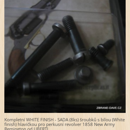
Kompletní WHITE FINISH - SADA (8ks) šroubků s bílou (White
finish) hlavičkou pro perkusní revolver 1858 New Army
Remington od UBERTI.