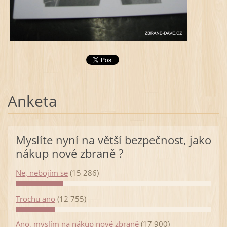
Anketa
Myslíte nyní na větší bezpečnost, jako
nákup nové zbraně ?
Ne, nebojím se
(15 286)
Trochu ano
(12 755)
Ano, myslím na nákup nové zbraně
(17 900)