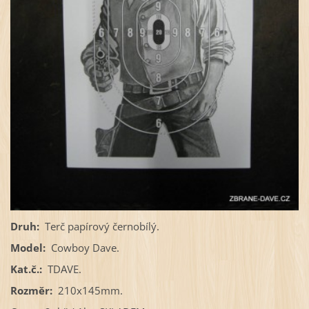
Druh:
Terč papírový černobílý.
Model:
Cowboy Dave.
Kat.č.:
TDAVE.
Rozměr:
210x145mm.