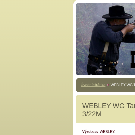
Úvodní stránka
WEBLEY WG Tar
WEBLEY WG Targe
3/22M.
Výrobce:
WEBLEY.