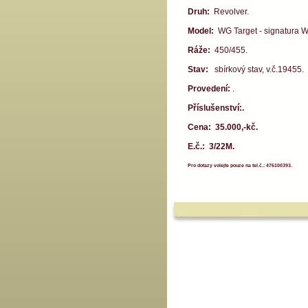
Druh:
Revolver.
Model:
WG Target - signatura 
Ráže:
450/455.
Stav:
sbírkový stav, v.č.19455.
Provedení:
.
Příslušenství:.
Cena: 35.000,-kč.
E.č.: 3/22M.
Pro dotazy volejte pouze na tel.č.: 476100393.