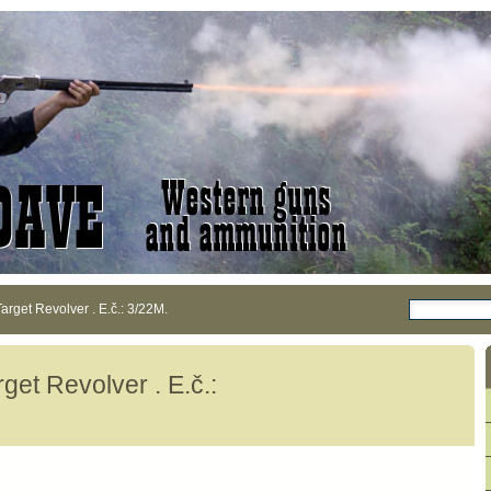
get Revolver . E.č.: 3/22M.
t Revolver . E.č.: