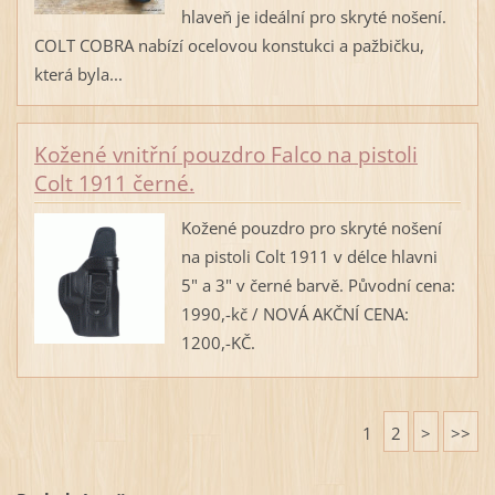
hlaveň je ideální pro skryté nošení.
COLT COBRA nabízí ocelovou konstukci a pažbičku,
která byla...
Kožené vnitřní pouzdro Falco na pistoli
Colt 1911 černé.
Kožené pouzdro pro skryté nošení
na pistoli Colt 1911 v délce hlavni
5" a 3" v černé barvě. Původní cena:
1990,-kč / NOVÁ AKČNÍ CENA:
1200,-KČ.
1
2
>
>>