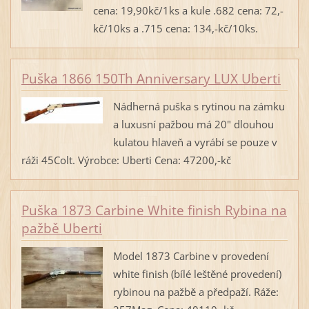
cena: 19,90kč/1ks a kule .682 cena: 72,-
kč/10ks a .715 cena: 134,-kč/10ks.
Puška 1866 150Th Anniversary LUX Uberti
Nádherná puška s rytinou na zámku
a luxusní pažbou má 20" dlouhou
kulatou hlaveň a vyrábí se pouze v
ráži 45Colt. Výrobce: Uberti Cena: 47200,-kč
Puška 1873 Carbine White finish Rybina na
pažbě Uberti
Model 1873 Carbine v provedení
white finish (bílé leštěné provedení)
rybinou na pažbě a předpaží. Ráže: