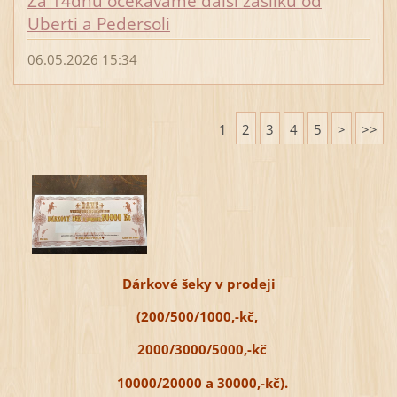
Za 14dnů očekáváme další zásilku od
Uberti a Pedersoli
06.05.2026 15:34
1
2
3
4
5
>
>>
Dárkové šeky v prodeji
(200/500/1000,-kč,
2000/3000/
5000,-kč
10000/20000 a 30000,-kč).