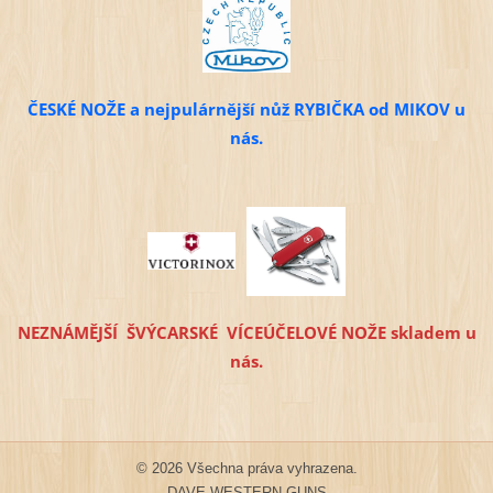
ČESKÉ NOŽE a nejpulárnější nůž RYBIČKA od MIKOV u
nás.
NEZNÁMĚJŠÍ ŠVÝCARSKÉ VÍCEÚČELOVÉ NOŽE skladem u
nás.
© 2026 Všechna práva vyhrazena.
DAVE WESTERN GUNS