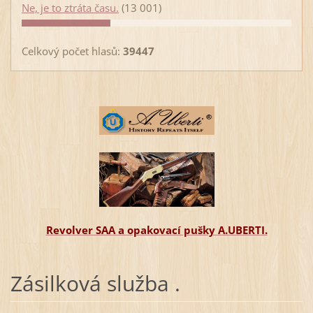
Ne, je to ztráta času.
(13 001)
Celkový počet hlasů:
39447
Revolver SAA a opakovací pušky A.UBERTI.
Zásilková služba .