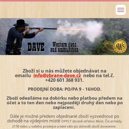
Zboží si u nás můžete objednávat na
emailu
info@zbrane-dave.cz
nebo na tel.č.
+420 601 368 931.
PRODEJNÍ DOBA: PO/PA 9 - 16HOD.
Zboží odesíláme na dobírku nebo platbou předem na
účet a to ten den nebo nejpozději druhý den nebo po
zaplacení.
Dále je možné předem objednané zboží vyzvednout po
dohodě na výdejním místě
OPPLT zbraně-střelivo Most, Čsl.armády
2178 nebo u vašeho prodejce a také vám po dohodě zboží dovezeme.