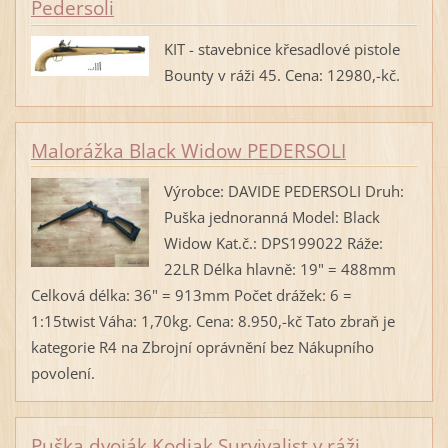
Pedersoli
KIT - stavebnice křesadlové pistole
Bounty v ráži 45. Cena: 12980,-kč.
Malorážka Black Widow PEDERSOLI
Výrobce: DAVIDE PEDERSOLI Druh:
Puška jednoranná Model: Black
Widow Kat.č.: DPS199022 Ráže:
22LR Délka hlavně: 19" = 488mm
Celková délka: 36" = 913mm Počet drážek: 6 =
1:15twist Váha: 1,70kg. Cena: 8.950,-kč Tato zbraň je
kategorie R4 na Zbrojní oprávnění bez Nákupního
povolení.
Puška dvoják Kodiak Survivalist v ráži