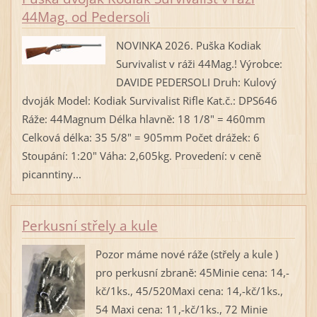
44Mag. od Pedersoli
NOVINKA 2026. Puška Kodiak
Survivalist v ráži 44Mag.! Výrobce:
DAVIDE PEDERSOLI Druh: Kulový
dvoják Model: Kodiak Survivalist Rifle Kat.č.: DPS646
Ráže: 44Magnum Délka hlavně: 18 1/8" = 460mm
Celková délka: 35 5/8" = 905mm Počet drážek: 6
Stoupání: 1:20" Váha: 2,605kg. Provedení: v ceně
picanntiny...
Perkusní střely a kule
Pozor máme nové ráže (střely a kule )
pro perkusní zbraně: 45Minie cena: 14,-
kč/1ks., 45/520Maxi cena: 14,-kč/1ks.,
54 Maxi cena: 11,-kč/1ks., 72 Minie