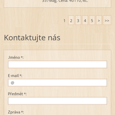
357Mag. Cena: 40110,-kč.
1
2
3
4
5
>
>>
Kontaktujte nás
Jméno *:
E-mail *:
Předmět *:
Zpráva *: