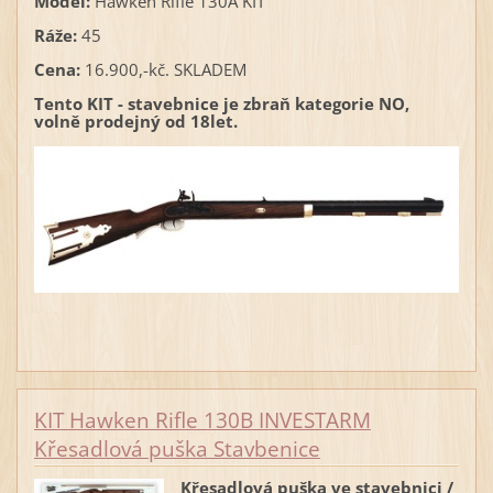
Model:
Hawken Rifle 130A KIT
Ráže:
45
Cena:
16.900,-kč. SKLADEM
Tento KIT - stavebnice je zbraň kategorie NO,
volně prodejný od 18let.
KIT Hawken Rifle 130B INVESTARM
Křesadlová puška Stavbenice
Křesadlová puška ve stavebnici /