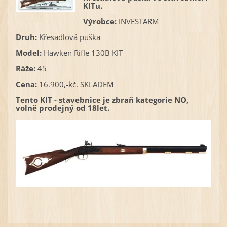
KITu.
Výrobce:
INVESTARM
Druh:
Křesadlová puška
Model:
Hawken Rifle 130B KIT
Ráže:
45
Cena:
16.900,-kč. SKLADEM
Tento KIT - stavebnice je zbraň kategorie NO,
volně prodejný od 18let.