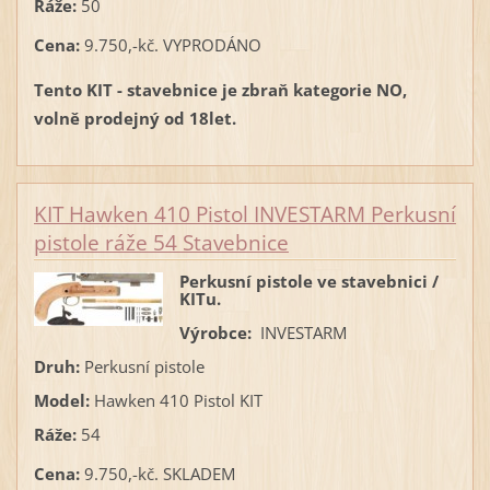
Ráže:
50
Cena:
9.750,-kč. VYPRODÁNO
Tento KIT - stavebnice je zbraň kategorie NO,
volně prodejný od 18let.
KIT Hawken 410 Pistol INVESTARM Perkusní
pistole ráže 54 Stavebnice
Perkusní pistole ve stavebnici /
KITu.
Výrobce:
INVESTARM
Druh:
Perkusní pistole
Model:
Hawken 410 Pistol KIT
Ráže:
54
Cena:
9.750,-kč. SKLADEM