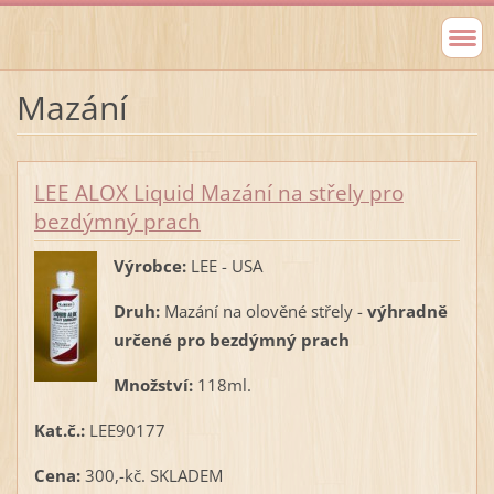
Mazání
LEE ALOX Liquid Mazání na střely pro
bezdýmný prach
Výrobce:
LEE - USA
Druh:
Mazání na olověné střely -
výhradně
určené pro bezdýmný prach
Množství:
118ml.
Kat.č.:
LEE90177
Cena:
300,-kč. SKLADEM